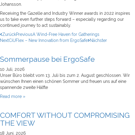
Dachinstallation mit höhenverstellbarer
Dachinstallation mit höhenverstellbarer
Dachinstallation mit höhenverstellbarer
Dachinstallation mit höhenverstellbarer
Johansson.
Funktion.
Funktion.
Funktion.
Funktion.
Erweiterbare Glasgeländer
Erweiterbare Glasgeländer
Erweiterbare Glasgeländer
Erweiterbare Glasgeländer
Receiving the Gazelle and Industry Winner awards in 2022 inspires
us to take even further steps forward – especially regarding our
Glasgeländer, die mit höhenverstellbarem
Glasgeländer, die mit höhenverstellbarem
Glasgeländer, die mit höhenverstellbarem
Glasgeländer, die mit höhenverstellbarem
continued journey to act sustainably.
Windschutz aufgerüstet werden können.
Windschutz aufgerüstet werden können.
Windschutz aufgerüstet werden können.
Windschutz aufgerüstet werden können.
Zurück
Previous
A Wind-Free Haven for Gatherings
Freistehende Glasgeländer
Freistehende Glasgeländer
Freistehende Glasgeländer
Freistehende Glasgeländer
Next
CiUFlex – New Innovation from ErgoSafe
Nächster
Kombinieren Sie Glasgeländer auf Bodenhöhe
Kombinieren Sie Glasgeländer auf Bodenhöhe
Kombinieren Sie Glasgeländer auf Bodenhöhe
Kombinieren Sie Glasgeländer auf Bodenhöhe
mit Pflanzkasten oder Sitzbank.
mit Pflanzkasten oder Sitzbank.
mit Pflanzkasten oder Sitzbank.
mit Pflanzkasten oder Sitzbank.
Sommerpause bei ErgoSafe
Für Profis
Für Profis
Für Profis
Für Profis
10 Juli, 2026
Unser Büro bleibt vom 13. Juli bis zum 2. August geschlossen. Wir
Über uns
Über uns
Über uns
Über uns
wünschen Ihnen einen schönen Sommer und freuen uns auf eine
spannende zweite Hälfte
Händler
Händler
Händler
Händler
Read more »
Inspiration
Inspiration
Inspiration
Inspiration
COMFORT WITHOUT COMPROMISING
THE VIEW
18 Juni, 2026