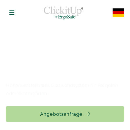
Höhenverstellbares
Glaswandsystem
Höhenverstellbares Glaswandsystem für Pergolen
oder Wintergärten
Angebotsanfrage