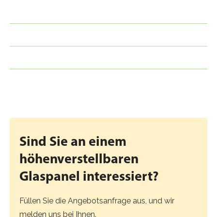
Was ist der Unterschied zwischen ClickitUp
und ClickitUp Plus?
Was ist bei starkem Wind zu beachten?
Ist das Produkt als Tür erhältlich?
Sind Sie an einem
höhenverstellbaren
Glaspanel interessiert?
Füllen Sie die Angebotsanfrage aus, und wir
melden uns bei Ihnen.