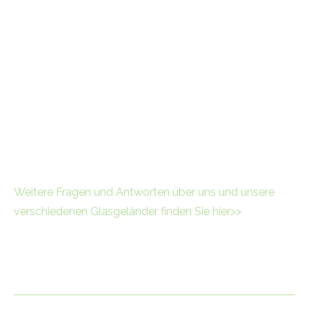
Häufig gestellte Fragen
Nachfolgend finden Sie Antworten auf einige häufig
gestellte Fragen zu unseren höhenverstellbaren
Glaspaneelen.
Weitere Fragen und Antworten über uns und unsere
verschiedenen Glasgeländer finden Sie hier>>
In welcher Farbe ist ClickitUp Plus erhältlich?