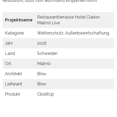
Restaurant, dass man wärmstens empfehlen kann.“
Restaurantterrasse Hotel Clarion
Projektname
Malmö Live
Kategorie
Wetterschutz, Außenbewirtschaftung
Jahr
2016
Land
Schweden
Ort
Malmö
Architekt
Brixx
Lieferant
Brixx
Produkt
ClickitUp